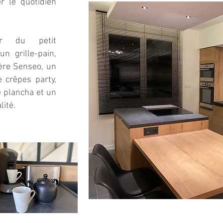
er le quotidien
er du petit
n grille-pain,
ière Senseo, un
e crêpes party,
e plancha et un
lité.