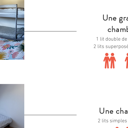
Une gr
cham
1 lit double d
2 lits superpo
Une ch
2 lits simple