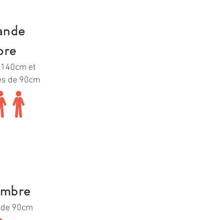
ande
bre
e 140cm et
sés de 90cm
ambre
s de 90cm