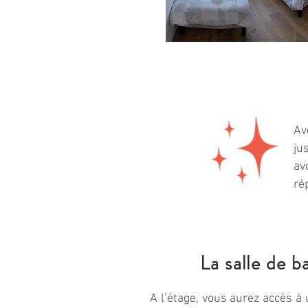
Av
ju
av
ré
La salle de b
A l’étage, vous aurez accès à 