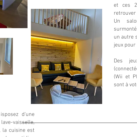
et ces 2
retrouver
Un salon
surmonté 
un autre s
jeux pour 
Des jeu
(connecté
(Wii et P
sont à vot
isposez d'une
 lave-vaisselle,
 la cuisine est