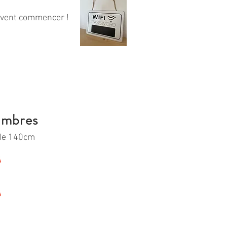
 peuvent commencer !
ambres
 de 140cm